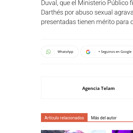
Duval, que el Ministerio Público f
Darthés por abuso sexual agrava
presentadas tienen mérito para qu
WhatsApp
+ Seguinos en Google
Agencia Telam
Artículo relacionados
Más del autor