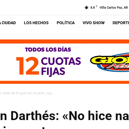
C
8.8
Villa Carlos Paz, AR
A CIUDAD
LOS HECHOS
POLÍTICA
VIVO SHOW
DEPORTE
e nada de lo que me acusan, soy...
n Darthés: «No hice na