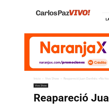
Carlos
Paz
Vivo
L
Inicio
Vivo Show
Reapareció Juan Darthés: «No hic
Vivo Show
Reapareció Jua