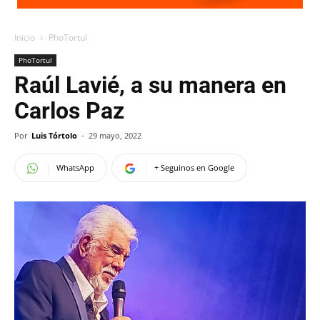
Inicio
PhoTortul
PhoTortul
Raúl Lavié, a su manera en
Carlos Paz
Por
Luis Tórtolo
-
29 mayo, 2022
WhatsApp
+ Seguinos en Google