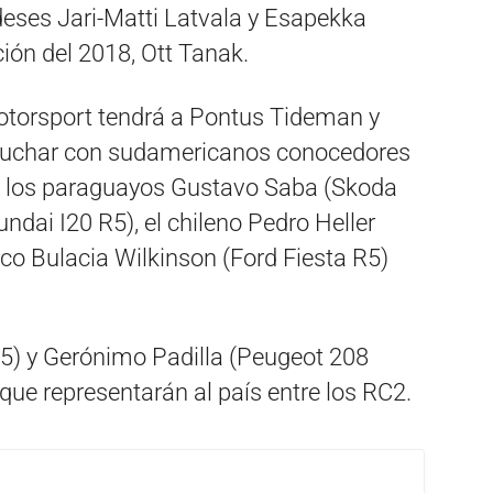
ndeses Jari-Matti Latvala y Esapekka
ción del 2018, Ott Tanak.
otorsport tendrá a Pontus Tideman y
 luchar con sudamericanos conocedores
 los paraguayos Gustavo Saba (Skoda
dai I20 R5), el chileno Pedro Heller
rco Bulacia Wilkinson (Ford Fiesta R5)
5) y Gerónimo Padilla (Peugeot 208
que representarán al país entre los RC2.