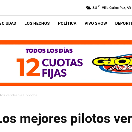
C
3.8
Villa Carlos Paz, AR
A CIUDAD
LOS HECHOS
POLÍTICA
VIVO SHOW
DEPORTE
lotos vendrán a Córdoba
Los mejores pilotos ve