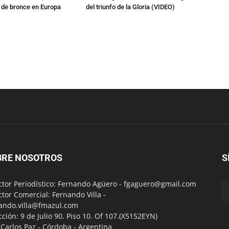
a de bronce en Europa
del triunfo de la Gloria (VIDEO)
BRE NOSOTROS
S
ctor Periodístico: Fernando Agüero -
fgaguero@gmail.com
ctor Comercial: Fernando Villa -
ando.villa@fmazul.com
cción: 9 de Julio 90. Piso 10. Of 107.(X5152EYN)
a Carlos Paz - Córdoba - Argentina