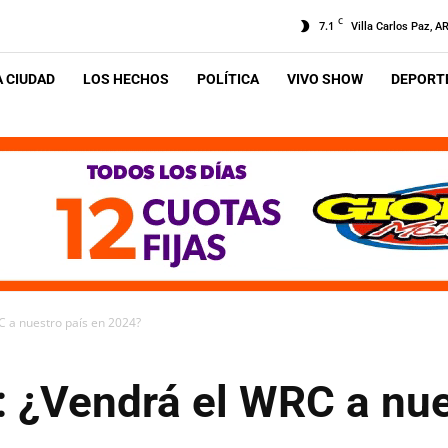
C
7.1
Villa Carlos Paz, A
A CIUDAD
LOS HECHOS
POLÍTICA
VIVO SHOW
DEPORTE
C a nuestro país en 2024?
: ¿Vendrá el WRC a nue