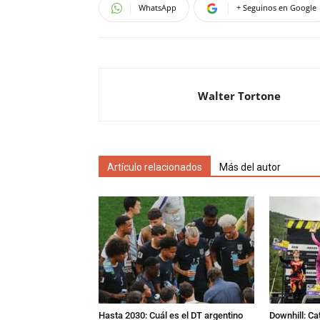
WhatsApp
+ Seguinos en Google
Walter Tortone
Artículo relacionados
Más del autor
Hasta 2030: Cuál es el DT argentino
Downhill: Ca