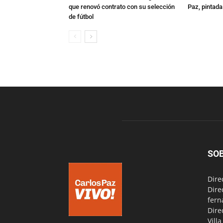
que renovó contrato con su selección
Paz, pintad
de fútbol
SO
Dire
Dire
fern
Dire
Vill