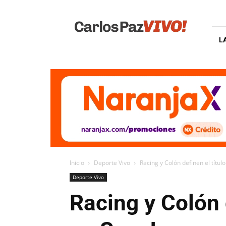
Carlos
Paz
Vivo
L
Inicio
Deporte Vivo
Racing y Colón definen el títul
Deporte Vivo
Racing y Colón d