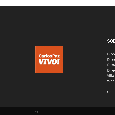
SO
Dire
Dire
fern
Dire
Vill
Wha
Cont
©