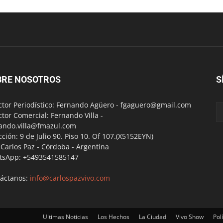
BRE NOSOTROS
S
ctor Periodístico: Fernando Agüero -
fgaguero@gmail.com
ctor Comercial: Fernando Villa -
ando.villa@fmazul.com
cción: 9 de Julio 90. Piso 10. Of 107.(X5152EYN)
a Carlos Paz - Córdoba - Argentina
tsApp: +5493541585147
áctanos:
info@carlospazvivo.com
Ultimas Noticias
Los Hechos
La Ciudad
Vivo Show
Polí