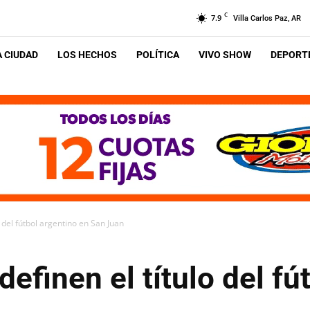
C
7.9
Villa Carlos Paz, AR
A CIUDAD
LOS HECHOS
POLÍTICA
VIVO SHOW
DEPORTE
o del fútbol argentino en San Juan
efinen el título del fú