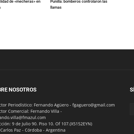
alidad de «mecheras» en
Punilla: bomberos controlaron las
a
llamas
BRE NOSOTROS
S
ctor Periodístico: Fernando Agüero -
fgaguero@gmail.com
ctor Comercial: Fernando Villa -
ando.villa@fmazul.com
cción: 9 de Julio 90. Piso 10. Of 107.(X5152EYN)
a Carlos Paz - Córdoba - Argentina