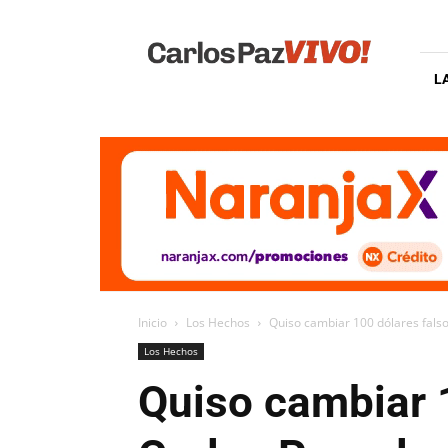
Carlos
Paz
Vivo
L
Inicio
Los Hechos
Quiso cambiar 100 dólares falsos
Los Hechos
Quiso cambiar 1