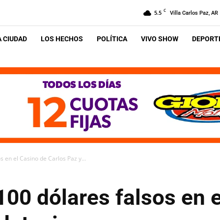
C
5.5
Villa Carlos Paz, AR
A CIUDAD
LOS HECHOS
POLÍTICA
VIVO SHOW
DEPORTE
 en el Casino de Carlos Paz y...
00 dólares falsos en 