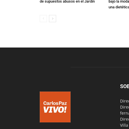
de supuestos abusos en el Jardín
bajo la mod
una dietétic
SO
Dire
Dire
fern
Dire
Vill