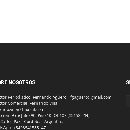
BRE NOSOTROS
S
ctor Periodístico: Fernando Agüero -
fgaguero@gmail.com
ctor Comercial: Fernando Villa -
ando.villa@fmazul.com
cción: 9 de Julio 90. Piso 10. Of 107.(X5152EYN)
a Carlos Paz - Córdoba - Argentina
tsApp: +5493541585147