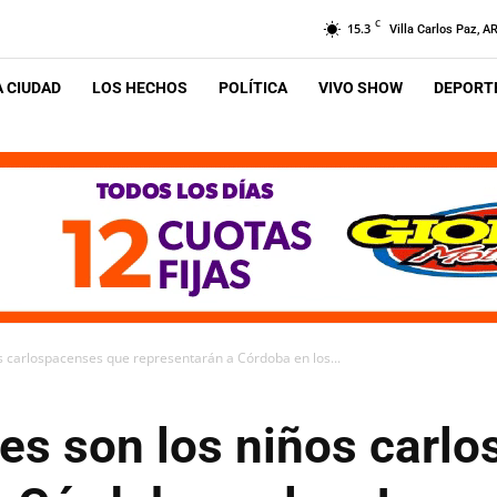
C
15.3
Villa Carlos Paz, A
A CIUDAD
LOS HECHOS
POLÍTICA
VIVO SHOW
DEPORTE
s carlospacenses que representarán a Córdoba en los...
nes son los niños carl