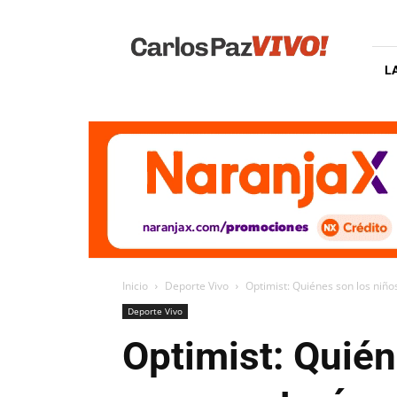
Carlos
Paz
Vivo
L
Inicio
Deporte Vivo
Optimist: Quiénes son los niño
Deporte Vivo
Optimist: Quié