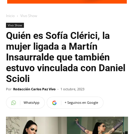
Inicio
Vivo Show
Vivo Show
Quién es Sofía Clérici, la
mujer ligada a Martín
Insaurralde que también
estuvo vinculada con Daniel
Scioli
Por
Redacción Carlos Paz Vivo
-
1 octubre, 2023
WhatsApp
+ Seguinos en Google