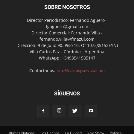
SOBRE NOSOTROS
Director Periodístico: Fernando Agüero -
fgaguero@gmail.com
Director Comercial: Fernando Villa -
fernando.villa@fmazul.com
Dirección: 9 de Julio 90. Piso 10. Of 107.(X5152EYN)
Villa Carlos Paz - Córdoba - Argentina
WhatsApp: +5493541585147
Contáctanos:
info@carlospazvivo.com
SÍGUENOS
Ultimas Noticias
Los Hechos
La Ciudad
Vivo Show
Política