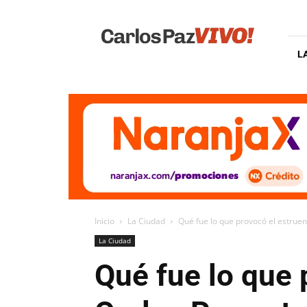
Carlos
Paz
Vivo
L
Inicio
La Ciudad
Qué fue lo que provocó el estruend
La Ciudad
Qué fue lo que 