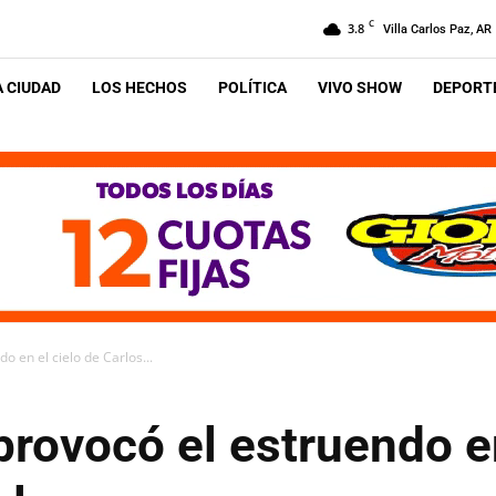
C
3.8
Villa Carlos Paz, AR
A CIUDAD
LOS HECHOS
POLÍTICA
VIVO SHOW
DEPORTE
o en el cielo de Carlos...
provocó el estruendo en