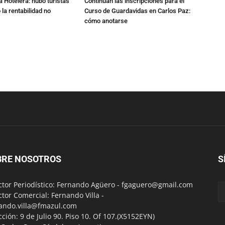
a Hotelera: hubo turistas
Continúan las inscripciones para el
o la rentabilidad no
Curso de Guardavidas en Carlos Paz:
cómo anotarse
BRE NOSOTROS
S
ctor Periodístico: Fernando Agüero -
fgaguero@gmail.com
ctor Comercial: Fernando Villa -
ando.villa@fmazul.com
cción: 9 de Julio 90. Piso 10. Of 107.(X5152EYN)