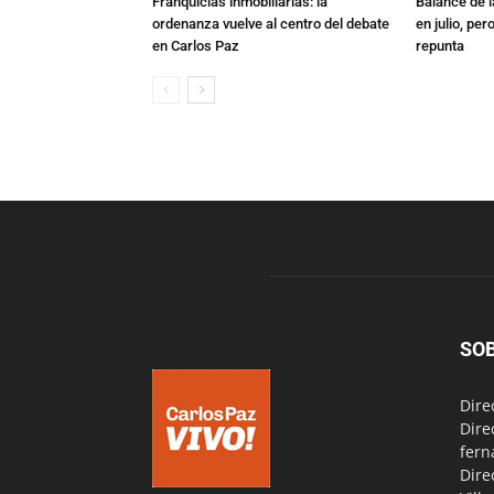
Franquicias inmobiliarias: la
Balance de l
ordenanza vuelve al centro del debate
en julio, per
en Carlos Paz
repunta
SO
Dire
Dire
fern
Dire