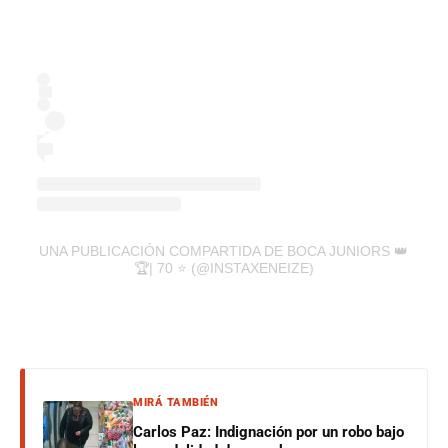
UNA PUBLICACIÓN COMPARTIDA DE BOCA JUNIORS 👑
🏆| 70 ⭐️ (@INSTAXENEIZE)
MIRÁ TAMBIÉN
Carlos Paz: Indignación por un robo bajo