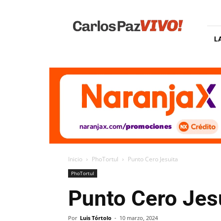
Carlos
Paz
Vivo
L
Inicio
PhoTortul
Punto Cero Jesuita
PhoTortul
Punto Cero Jes
Por
Luis Tórtolo
-
10 marzo, 2024