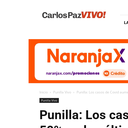
Carlos
Paz
Vivo
L
Inicio
Punilla Vivo
Punilla: Los casos de Covid aum
Punilla Vivo
Punilla: Los c