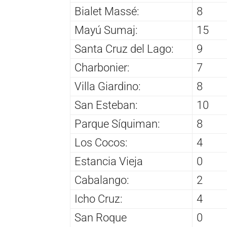
Bialet Massé:
8
Mayú Sumaj:
15
Santa Cruz del Lago:
9
Charbonier:
7
Villa Giardino:
8
San Esteban:
10
Parque Síquiman:
8
Los Cocos:
4
Estancia Vieja
0
Cabalango:
2
Icho Cruz:
4
San Roque
0