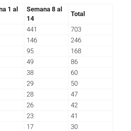
a 1 al
Semana 8 al
Total
14
441
703
146
246
95
168
49
86
38
60
29
50
28
47
26
42
23
41
17
30