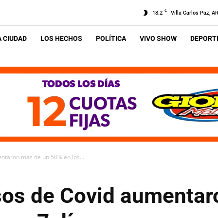
C
18.2
Villa Carlos Paz, A
A CIUDAD
LOS HECHOS
POLÍTICA
VIVO SHOW
DEPORTE
entaron más de un 50% en los...
asos de Covid aumenta