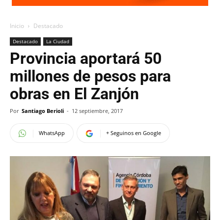
Inicio
Destacado
Destacado
La Ciudad
Provincia aportará 50
millones de pesos para
obras en El Zanjón
Por
Santiago Berioli
-
12 septiembre, 2017
WhatsApp
+ Seguinos en Google