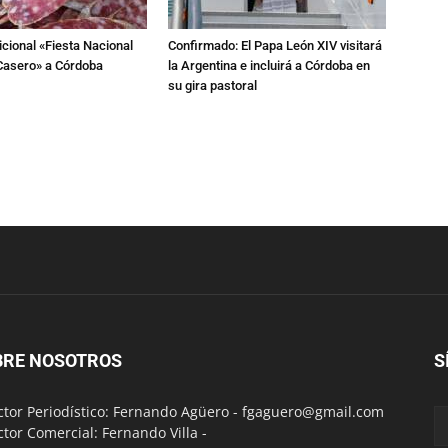
dicional «Fiesta Nacional
Confirmado: El Papa León XIV visitará
Casero» a Córdoba
la Argentina e incluirá a Córdoba en
su gira pastoral
BRE NOSOTROS
S
ctor Periodístico: Fernando Agüero -
fgaguero@gmail.com
ctor Comercial: Fernando Villa -