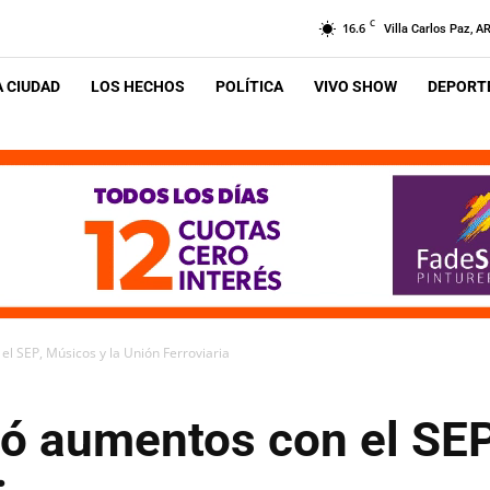
C
16.6
Villa Carlos Paz, A
A CIUDAD
LOS HECHOS
POLÍTICA
VIVO SHOW
DEPORTE
l SEP, Músicos y la Unión Ferroviaria
ó aumentos con el SEP