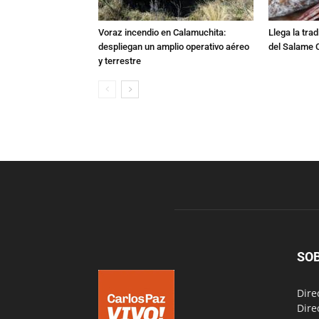
Voraz incendio en Calamuchita:
Llega la tra
despliegan un amplio operativo aéreo
del Salame 
y terrestre
SO
Dire
Dire