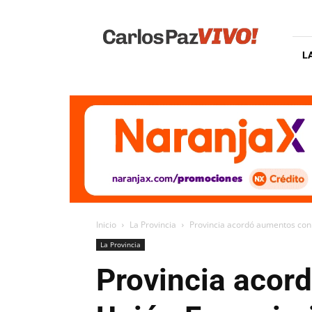
Carlos
Paz
Vivo
L
Inicio
La Provincia
Provincia acordó aumentos con e
La Provincia
Provincia acord