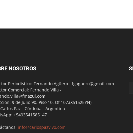
BRE NOSOTROS
S
ctor Periodístico: Fernando Agüero -
fgaguero@gmail.com
ctor Comercial: Fernando Villa -
ando.villa@fmazul.com
cción: 9 de Julio 90. Piso 10. Of 107.(X5152EYN)
a Carlos Paz - Córdoba - Argentina
tsApp: +5493541585147
áctanos:
info@carlospazvivo.com