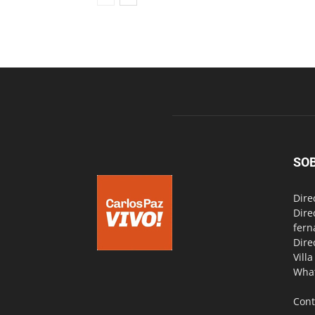
SO
Dire
Dire
fern
Dire
Vill
Wha
Cont