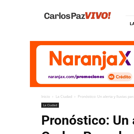
Carlos
Paz
Vivo
L
Inicio
La Ciudad
Pronóstico: Un alerta y lluvias pa
La Ciudad
Pronóstico: Un 