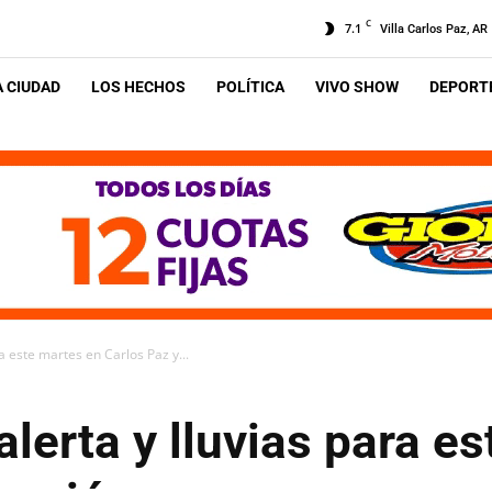
C
7.1
Villa Carlos Paz, AR
A CIUDAD
LOS HECHOS
POLÍTICA
VIVO SHOW
DEPORTE
ra este martes en Carlos Paz y...
alerta y lluvias para e