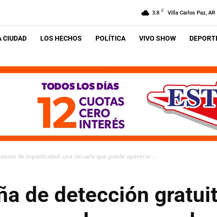
C
3.8
Villa Carlos Paz, AR
A CIUDAD
LOS HECHOS
POLÍTICA
VIVO SHOW
DEPORTE
tuita de espasticidad: una secuela que puede aparecer...
a de detección gratui