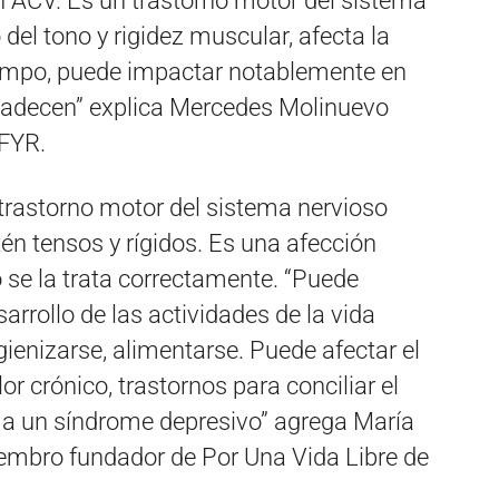
n ACV. Es un trastorno motor del sistema
el tono y rigidez muscular, afecta la
tiempo, puede impactar notablemente en
a padecen” explica Mercedes Molinuevo
FYR.
trastorno motor del sistema nervioso
n tensos y rígidos. Es una afección
o se la trata correctamente. “Puede
arrollo de las actividades de la vida
gienizarse, alimentarse. Puede afectar el
or crónico, trastornos para conciliar el
r a un síndrome depresivo” agrega María
mbro fundador de Por Una Vida Libre de