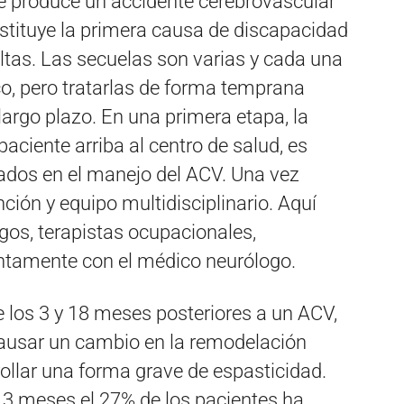
se produce un accidente cerebrovascular
tituye la primera causa de discapacidad
tas. Las secuelas son varias y cada una
co, pero tratarlas de forma temprana
largo plazo. En una primera etapa, la
paciente arriba al centro de salud, es
ados en el manejo del ACV. Una vez
nción y equipo multidisciplinario. Aquí
ogos, terapistas ocupacionales,
untamente con el médico neurólogo.
 los 3 y 18 meses posteriores a un ACV,
causar un cambio en la remodelación
llar una forma grave de espasticidad.
s 3 meses el 27% de los pacientes ha