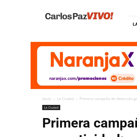
Carlos
Paz
Vivo
L
Inicio
La Ciudad
Primera campaña de detección gra
La Ciudad
Primera campañ