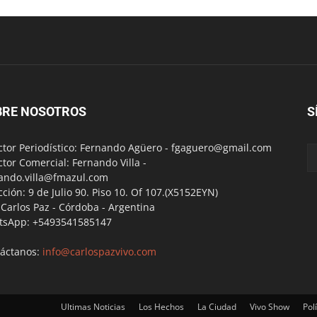
BRE NOSOTROS
S
ctor Periodístico: Fernando Agüero -
fgaguero@gmail.com
ctor Comercial: Fernando Villa -
ando.villa@fmazul.com
cción: 9 de Julio 90. Piso 10. Of 107.(X5152EYN)
a Carlos Paz - Córdoba - Argentina
tsApp: +5493541585147
áctanos:
info@carlospazvivo.com
Ultimas Noticias
Los Hechos
La Ciudad
Vivo Show
Polí