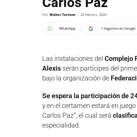
Carlos Paz
Por
Walter Tortone
-
20 febrero, 2020
WhatsApp
+ Seguinos en Google
Las instalaciones del
Complejo P
Alexis
serán partícipes del prim
bajo la organización de
Federaci
Se espera la participación de 24
y en el certamen estará en juego 
Carlos Paz”, el cual será
clasific
especialidad.