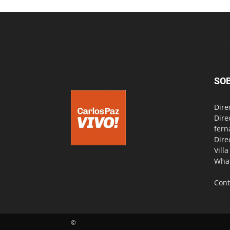
SO
Dire
Dire
fern
Dire
Vill
Wha
Cont
©