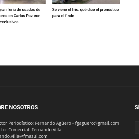
gran feria de usados de
Se viene el frío: qué dice el pronóstico
res en Carlos Paz con
para el finde
exclusivos
BRE NOSOTROS
S
ctor Periodístico: Fernando Agüero -
fgaguero@gmail.com
ctor Comercial: Fernando Villa -
ando.villa@fmazul.com