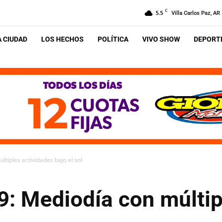
C
5.5
Villa Carlos Paz, AR
A CIUDAD
LOS HECHOS
POLÍTICA
VIVO SHOW
DEPORTE
tiples actividades bajo el sol
: Mediodía con múltip