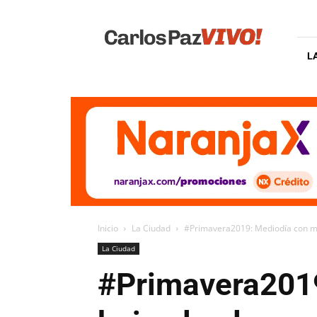
Carlos
Paz
Vivo
L
Inicio
La Ciudad
#Primavera2019: Mediodía con múl
La Ciudad
#Primavera2019