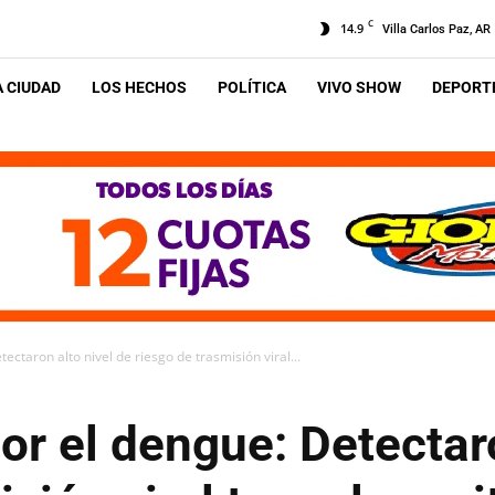
C
14.9
Villa Carlos Paz, AR
A CIUDAD
LOS HECHOS
POLÍTICA
VIVO SHOW
DEPORTE
ctaron alto nivel de riesgo de trasmisión viral...
r el dengue: Detectaro