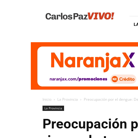
Carlos
Paz
Vivo
L
Inicio
La Provincia
Preocupación por el dengue: Dete
La Provincia
Preocupación po