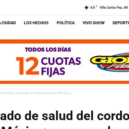
C
8.8
Villa Carlos Paz, AR
A CIUDAD
LOS HECHOS
POLÍTICA
VIVO SHOW
DEPORTE
 cordobés atacado a machetazos en México:...
tado de salud del cord