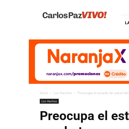
Carlos
Paz
Vivo
L
Inicio
Los Hechos
Preocupa el estado de salud del
Los Hechos
Preocupa el es