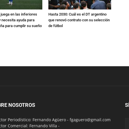
 juega en las inferiores
Hasta 2030: Cuál es el DT argentino
 y necesita ayuda para
que renovó contrato con su selección
aña para cumplir su sueño
de fútbol
BRE NOSOTROS
S
ctor Periodístico: Fernando Agüero -
fgaguero@gmail.com
ctor Comercial: Fernando Villa -