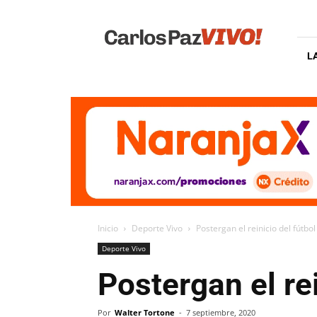
Carlos
Paz
Vivo
L
Inicio
Deporte Vivo
Postergan el reinicio del fútbo
Deporte Vivo
Postergan el re
Por
Walter Tortone
-
7 septiembre, 2020