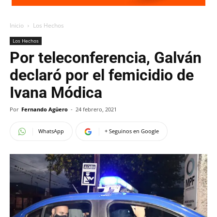
Inicio
Los Hechos
Los Hechos
Por teleconferencia, Galván
declaró por el femicidio de
Ivana Módica
Por
Fernando Agüero
-
24 febrero, 2021
WhatsApp
+ Seguinos en Google