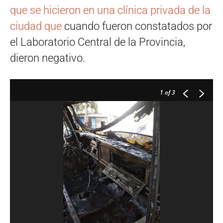
que se hicieron en una clínica privada de la
ciudad que
cuando fueron constatados por
el Laboratorio Central de la Provincia,
dieron negativo.
1
of 3