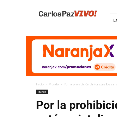
Carlos
Paz
Vivo
L
Inicio
Mundo
Por la prohibición de turistas los can
Mundo
Por la prohibic