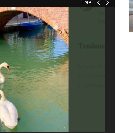
1
of 4