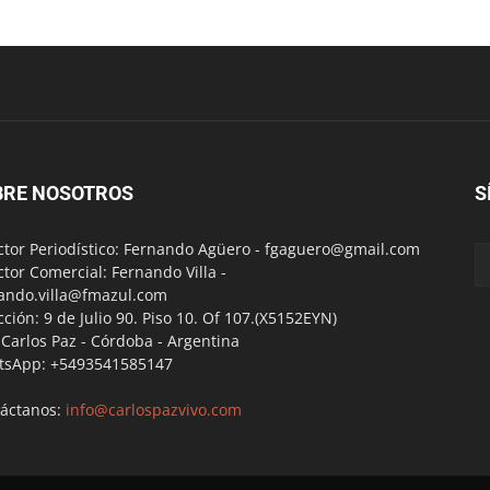
BRE NOSOTROS
S
ctor Periodístico: Fernando Agüero -
fgaguero@gmail.com
ctor Comercial: Fernando Villa -
ando.villa@fmazul.com
cción: 9 de Julio 90. Piso 10. Of 107.(X5152EYN)
a Carlos Paz - Córdoba - Argentina
tsApp: +5493541585147
áctanos:
info@carlospazvivo.com