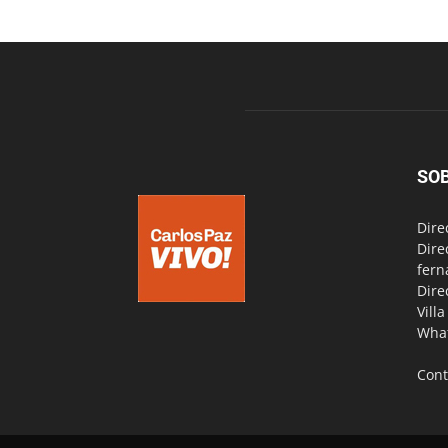
SO
Dire
Dire
fern
Dire
Vill
Wha
Cont