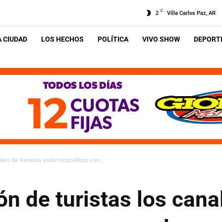
C
2
Villa Carlos Paz, AR
A CIUDAD
LOS HECHOS
POLÍTICA
VIVO SHOW
DEPORTE
ales de Venecia están cristalinos con...
ión de turistas los can