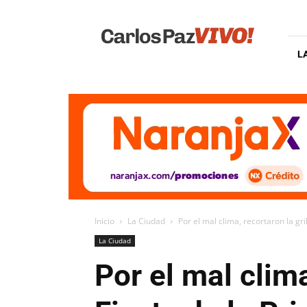
Carlos
Paz
Vivo
L
Inicio
La Ciudad
Por el mal clima, recortaron la gril
La Ciudad
Por el mal clima