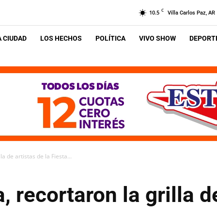
C
10.5
Villa Carlos Paz, AR
A CIUDAD
LOS HECHOS
POLÍTICA
VIVO SHOW
DEPORTE
la de artistas de la Fiesta...
, recortaron la grilla d