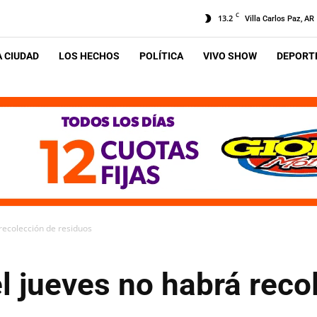
C
13.2
Villa Carlos Paz, AR
A CIUDAD
LOS HECHOS
POLÍTICA
VIVO SHOW
DEPORTE
 recolección de residuos
 el jueves no habrá rec