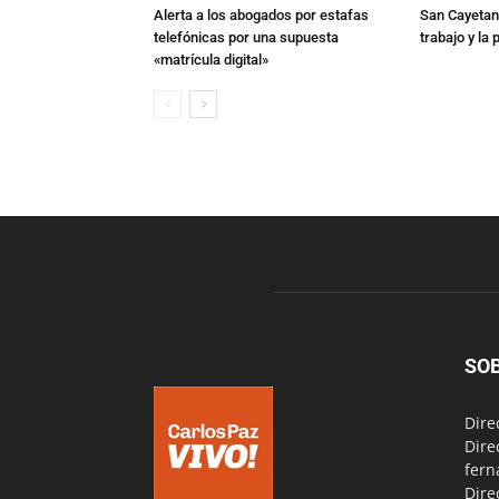
Alerta a los abogados por estafas
San Cayetano
telefónicas por una supuesta
trabajo y la
«matrícula digital»
SO
Dire
Dire
fern
Dire