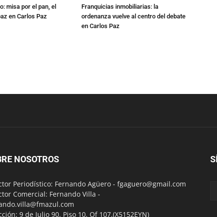
: misa por el pan, el
Franquicias inmobiliarias: la
 paz en Carlos Paz
ordenanza vuelve al centro del debate
en Carlos Paz
BRE NOSOTROS
S
ctor Periodístico: Fernando Agüero -
fgaguero@gmail.com
ctor Comercial: Fernando Villa -
ando.villa@fmazul.com
cción: 9 de Julio 90. Piso 10. Of 107.(X5152EYN)