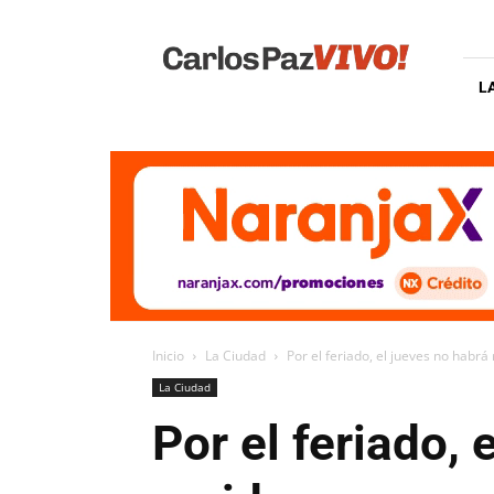
Carlos
Paz
Vivo
L
Inicio
La Ciudad
Por el feriado, el jueves no habrá
La Ciudad
Por el feriado,