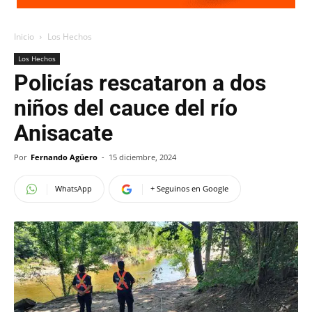
Inicio
Los Hechos
Los Hechos
Policías rescataron a dos
niños del cauce del río
Anisacate
Por
Fernando Agüero
-
15 diciembre, 2024
WhatsApp
+ Seguinos en Google