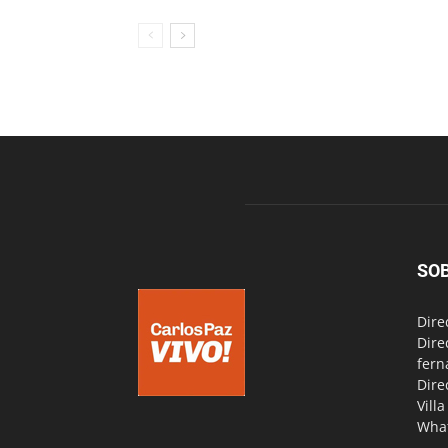
SO
Dire
Dire
fern
Dire
Vill
Wha