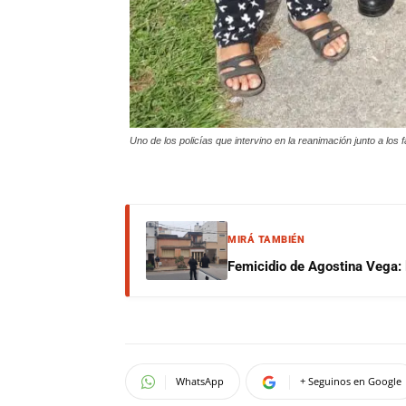
Uno de los policías que intervino en la reanimación junto a los 
MIRÁ TAMBIÉN
Femicidio de Agostina Vega: 
WhatsApp
+ Seguinos en Google