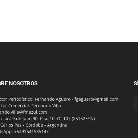
BRE NOSOTROS
S
ctor Periodístico: Fernando Agüero -
fgaguero@gmail.com
ctor Comercial: Fernando Villa -
ando.villa@fmazul.com
cción: 9 de Julio 90. Piso 10. Of 107.(X5152EYN)
a Carlos Paz - Córdoba - Argentina
tsApp: +5493541585147