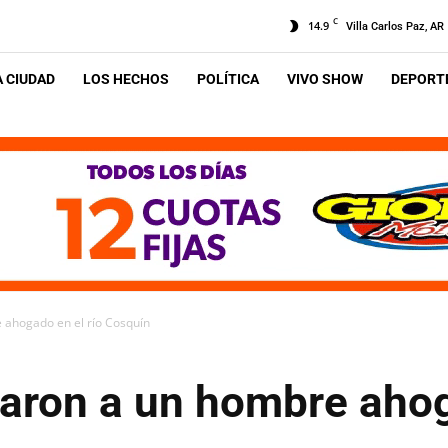
C
14.9
Villa Carlos Paz, AR
A CIUDAD
LOS HECHOS
POLÍTICA
VIVO SHOW
DEPORTE
 ahogado en el río Cosquín
maron a un hombre ahog