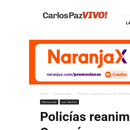
Carlos
Paz
Vivo
L
Inicio
Destacado
Policías reanimaron a un hombre
Destacado
Los Hechos
Policías reani