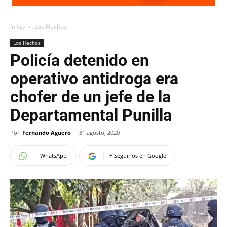
Inicio
Los Hechos
Los Hechos
Policía detenido en
operativo antidroga era
chofer de un jefe de la
Departamental Punilla
Por
Fernando Agüero
-
31 agosto, 2020
WhatsApp
+ Seguinos en Google