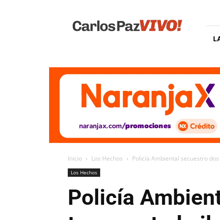
Carlos
Paz
Vivo
L
Inicio
Los Hechos
Policía Ambiental secuestro dos
Los Hechos
Policía Ambient