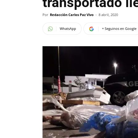
transportado i
Por
Redacción Carlos Paz Vivo
-
8 abril, 2020
WhatsApp
+ Seguinos en Google