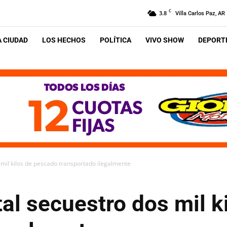
C
3.8
Villa Carlos Paz, AR
A CIUDAD
LOS HECHOS
POLÍTICA
VIVO SHOW
DEPORTE
 mil kilos de pescado transportado ilegalmente
al secuestro dos mil k