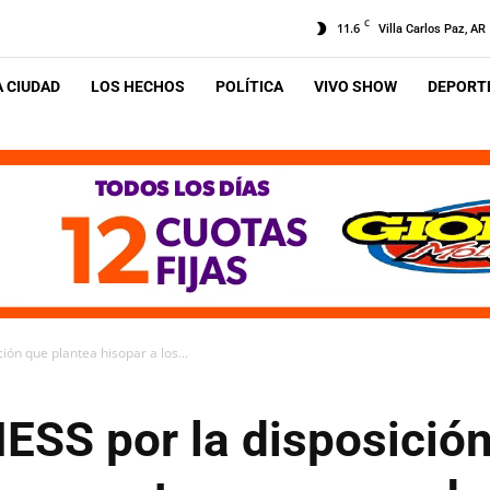
C
11.6
Villa Carlos Paz, AR
A CIUDAD
LOS HECHOS
POLÍTICA
VIVO SHOW
DEPORTE
ción que plantea hisopar a los...
IESS por la disposició