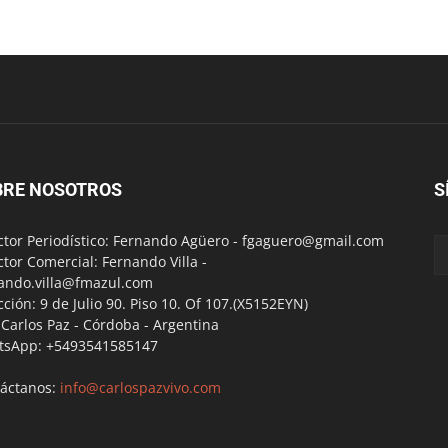
BRE NOSOTROS
S
ctor Periodístico: Fernando Agüero -
fgaguero@gmail.com
ctor Comercial: Fernando Villa -
ando.villa@fmazul.com
cción: 9 de Julio 90. Piso 10. Of 107.(X5152EYN)
a Carlos Paz - Córdoba - Argentina
tsApp: +5493541585147
áctanos:
info@carlospazvivo.com