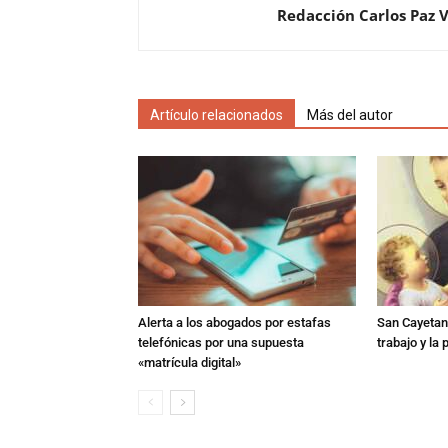
Redacción Carlos Paz 
Artículo relacionados
Más del autor
Alerta a los abogados por estafas
San Cayetano
telefónicas por una supuesta
trabajo y la
«matrícula digital»