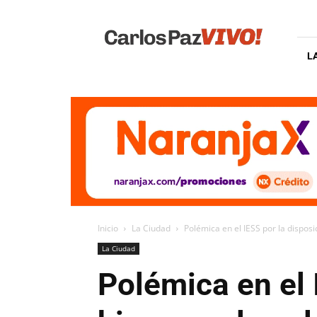
Carlos
Paz
Vivo
L
Inicio
La Ciudad
Polémica en el IESS por la disposi
La Ciudad
Polémica en el 