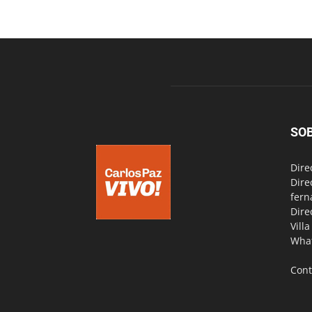
SO
Dire
Dire
fern
Dire
Vill
Wha
Cont