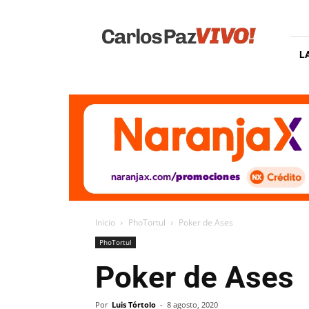
Carlos
Paz
Vivo
L
Inicio
PhoTortul
Poker de Ases
PhoTortul
Poker de Ases
Por
Luis Tórtolo
-
8 agosto, 2020