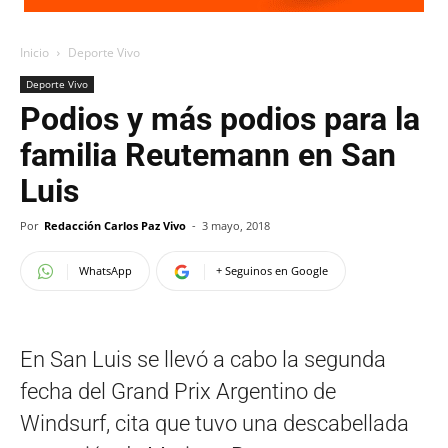
Inicio
Deporte Vivo
Deporte Vivo
Podios y más podios para la
familia Reutemann en San
Luis
Por
Redacción Carlos Paz Vivo
-
3 mayo, 2018
WhatsApp
+ Seguinos en Google
En San Luis se llevó a cabo la segunda
fecha del Grand Prix Argentino de
Windsurf, cita que tuvo una descabellada