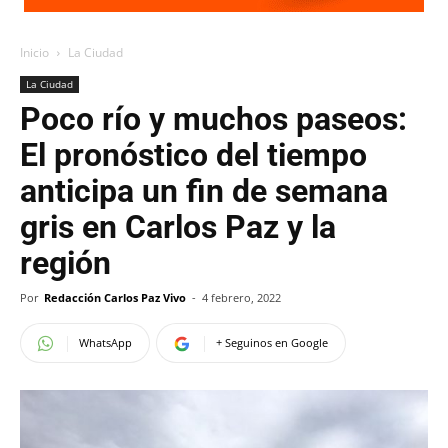
Inicio
La Ciudad
La Ciudad
Poco río y muchos paseos:
El pronóstico del tiempo
anticipa un fin de semana
gris en Carlos Paz y la
región
Por
Redacción Carlos Paz Vivo
-
4 febrero, 2022
WhatsApp
+ Seguinos en Google