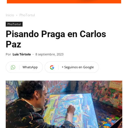
Inicio
PhoTortul
PhoTortul
Pisando Praga en Carlos
Paz
Por
Luis Tórtolo
-
8 septiembre, 2023
WhatsApp
+ Seguinos en Google