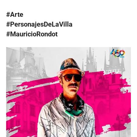
#Arte
#PersonajesDeLaVilla
#MauricioRondot