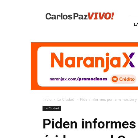
Carlos
Paz
Vivo
L
Inicio
La Ciudad
Piden informes por la remoción y e
La Ciudad
Piden informes 