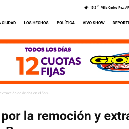
C
15.3
Villa Carlos Paz, A
A CIUDAD
LOS HECHOS
POLÍTICA
VIVO SHOW
DEPORTE
xtracción de áridos en el San...
por la remoción y extr