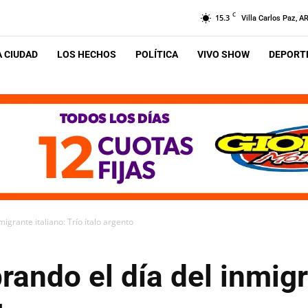
C
15.3
Villa Carlos Paz, A
A CIUDAD
LOS HECHOS
POLÍTICA
VIVO SHOW
DEPORTE
igrante italiano: Trío ítalo argento
rando el día del inmigr