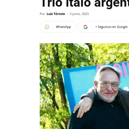
Trío ítalo argen
Por
Luis Tórtolo
-
3 junio, 2023
WhatsApp
+ Seguinos en Google