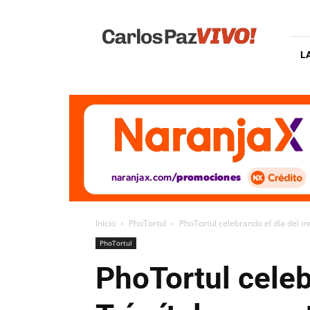
Carlos
Paz
Vivo
L
Inicio
PhoTortul
PhoTortul celebrando el día del inm
PhoTortul
PhoTortul celeb