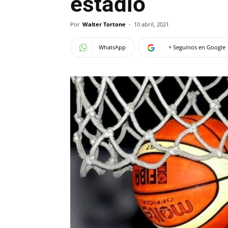
estadio
Por
Walter Tortone
-
10 abril, 2021
WhatsApp
+ Seguinos en Google