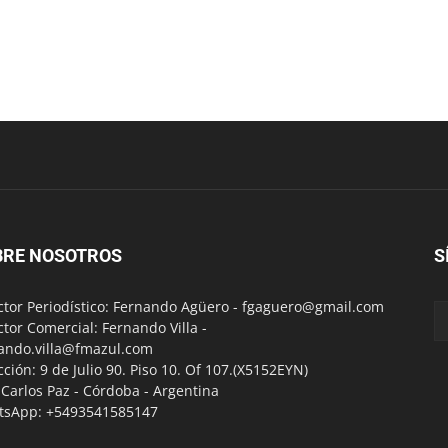
BRE NOSOTROS
S
ctor Periodístico: Fernando Agüero -
fgaguero@gmail.com
ctor Comercial: Fernando Villa -
ando.villa@fmazul.com
cción: 9 de Julio 90. Piso 10. Of 107.(X5152EYN)
a Carlos Paz - Córdoba - Argentina
tsApp: +5493541585147