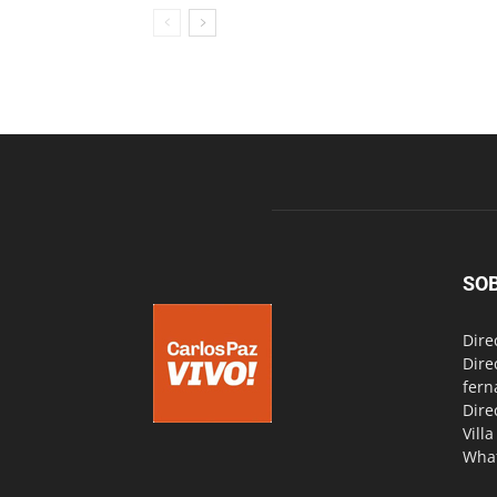
SO
Dire
Dire
fern
Dire
Vill
Wha