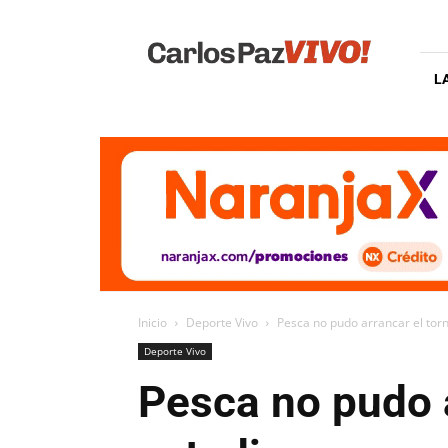
Carlos
Paz
Vivo
L
Inicio
Deporte Vivo
Pesca no pudo arrancar el tor
Deporte Vivo
Pesca no pudo a