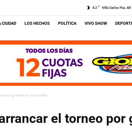
C
8.2
Villa Carlos Paz, AR
A CIUDAD
LOS HECHOS
POLÍTICA
VIVO SHOW
DEPORTE
neo por goteras en su estadio
rrancar el torneo por 