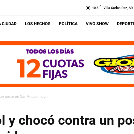
C
10.5
Villa Carlos Paz, AR
A CIUDAD
LOS HECHOS
POLÍTICA
VIVO SHOW
DEPORTE
 un poste en San Roque: hay...
ol y chocó contra un p