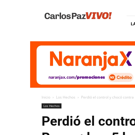
Carlos
Paz
Vivo
L
Inicio
Los Hechos
Perdió el control y chocó contra
Los Hechos
Perdió el contr