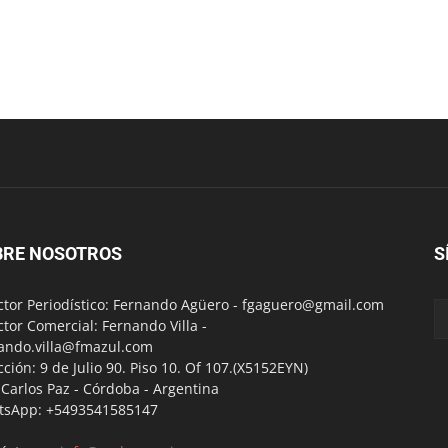
BRE NOSOTROS
S
ctor Periodístico: Fernando Agüero -
fgaguero@gmail.com
ctor Comercial: Fernando Villa -
ando.villa@fmazul.com
cción: 9 de Julio 90. Piso 10. Of 107.(X5152EYN)
a Carlos Paz - Córdoba - Argentina
tsApp: +5493541585147