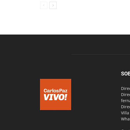
SO
Dire
Dire
fern
Dire
Vill
Wha