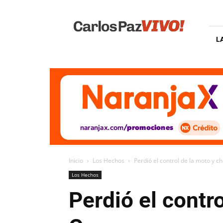
Carlos
Paz
Vivo
L
Inicio
Los Hechos
Perdió el control de la moto y c
Los Hechos
Perdió el contr