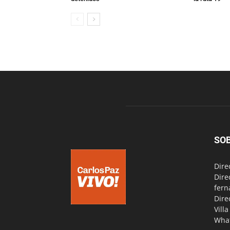
SO
Dire
Dire
fern
Dire
Vill
Wha