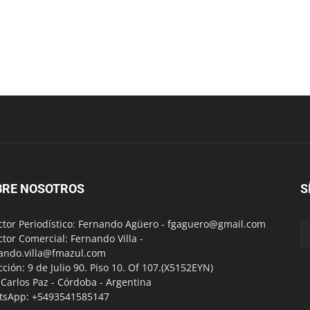
BRE NOSOTROS
S
ctor Periodístico: Fernando Agüero -
fgaguero@gmail.com
ctor Comercial: Fernando Villa -
ando.villa@fmazul.com
cción: 9 de Julio 90. Piso 10. Of 107.(X5152EYN)
a Carlos Paz - Córdoba - Argentina
tsApp: +5493541585147