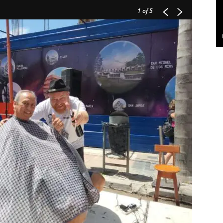
1
of 5