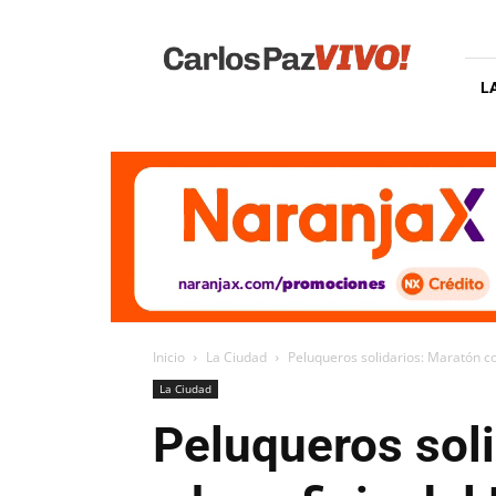
Carlos
Paz
Vivo
L
Inicio
La Ciudad
Peluqueros solidarios: Maratón co
La Ciudad
Peluqueros soli