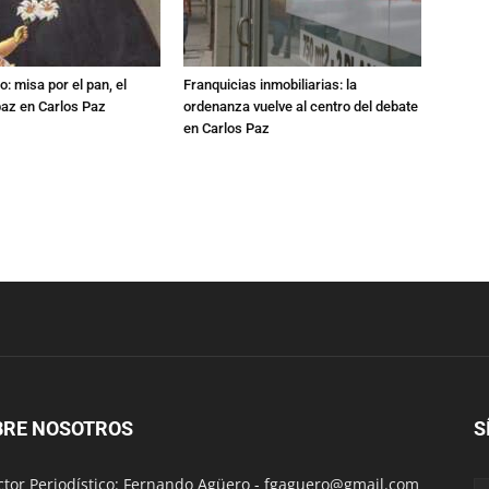
: misa por el pan, el
Franquicias inmobiliarias: la
 paz en Carlos Paz
ordenanza vuelve al centro del debate
en Carlos Paz
BRE NOSOTROS
S
ctor Periodístico: Fernando Agüero -
fgaguero@gmail.com