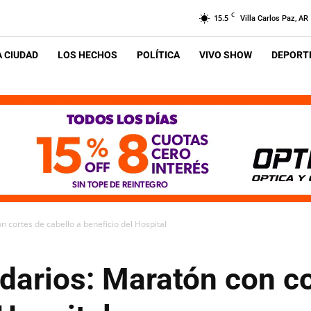
C
15.5
Villa Carlos Paz, AR
A CIUDAD
LOS HECHOS
POLÍTICA
VIVO SHOW
DEPORTE
n cortes de cabello a beneficio del Hospital
darios: Maratón con co