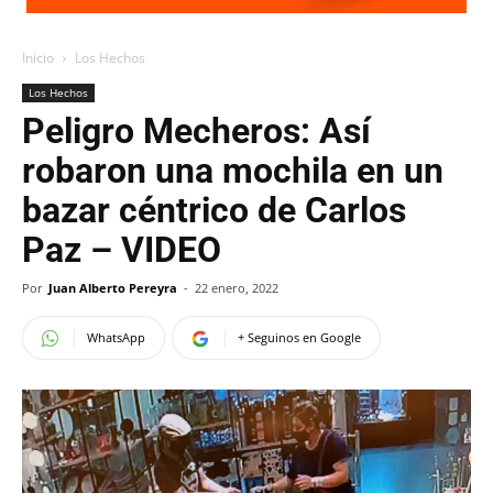
Inicio
Los Hechos
Los Hechos
Peligro Mecheros: Así
robaron una mochila en un
bazar céntrico de Carlos
Paz – VIDEO
Por
Juan Alberto Pereyra
-
22 enero, 2022
WhatsApp
+ Seguinos en Google