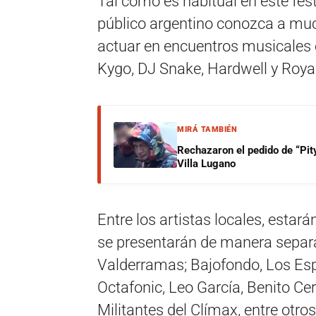
Tal como es habitual en este fest
público argentino conozca a muc
actuar en encuentros musicales e
Kygo, DJ Snake, Hardwell y Royal
MIRÁ TAMBIÉN
Rechazaron el pedido de “Pity
Villa Lugano
Entre los artistas locales, estar
se presentarán de manera separ
Valderramas; Bajofondo, Los Espír
Octafonic, Leo García, Benito Cer
Militantes del Clímax, entre otros