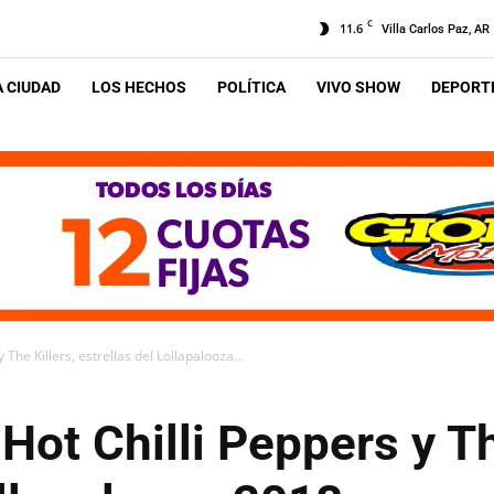
C
11.6
Villa Carlos Paz, AR
A CIUDAD
LOS HECHOS
POLÍTICA
VIVO SHOW
DEPORTE
 The Killers, estrellas del Lollapalooza...
Hot Chilli Peppers y Th