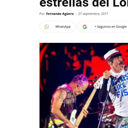
estrellas del L
Por
Fernando Agüero
-
27 septiembre, 2017
WhatsApp
+ Seguinos en Google