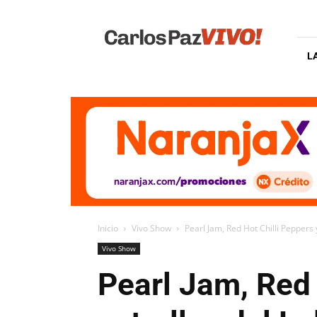
Carlos
Paz
Vivo
L
Inicio
Vivo Show
Pearl Jam, Red Hot Chilli Peppers y
Vivo Show
Pearl Jam, Red 