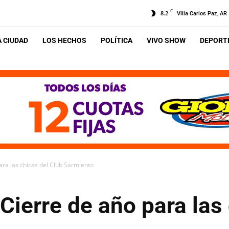
C
8.2
Villa Carlos Paz, AR
A CIUDAD
LOS HECHOS
POLÍTICA
VIVO SHOW
DEPORTE
para las chicas del Club Sarmiento
 Cierre de año para las