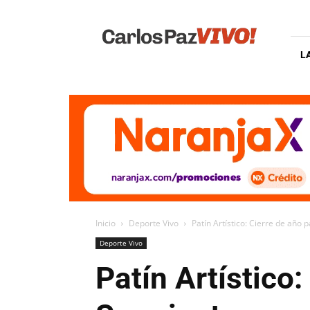
Carlos
Paz
Vivo
L
Inicio
Deporte Vivo
Patín Artístico: Cierre de año 
Deporte Vivo
Patín Artístico: