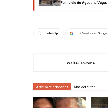
Femicidio de Agostina Vega: 
WhatsApp
+ Seguinos en Google
Walter Tortone
Artículo relacionados
Más del autor