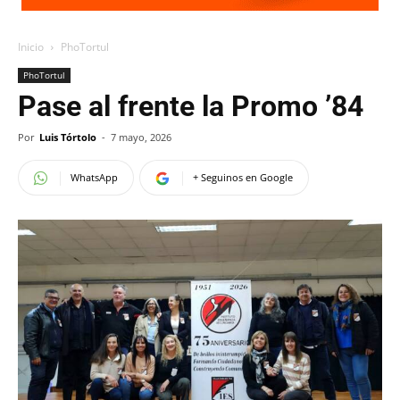
Inicio
PhoTortul
PhoTortul
Pase al frente la Promo ’84
Por
Luis Tórtolo
-
7 mayo, 2026
WhatsApp
+ Seguinos en Google