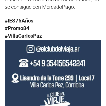
se consigue con MercadoPago.
#IES75Años
#Promo84
#VillaCarlosPaz