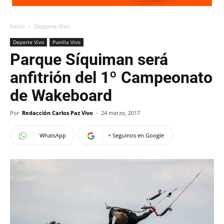
Inicio
Deporte Vivo
Deporte Vivo
Punilla Vivo
Parque Síquiman será
anfitrión del 1º Campeonato
de Wakeboard
Por
Redacción Carlos Paz Vivo
-
24 marzo, 2017
WhatsApp
+ Seguinos en Google