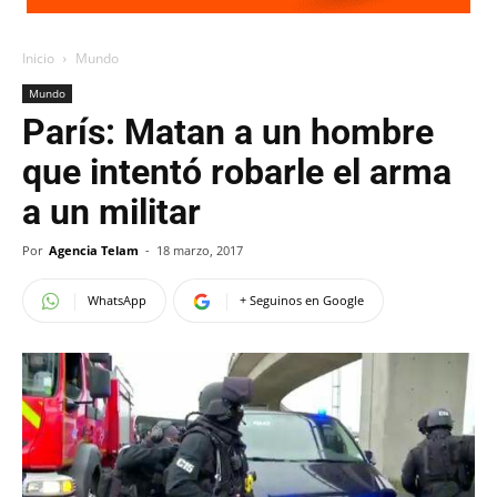
Inicio
Mundo
Mundo
París: Matan a un hombre
que intentó robarle el arma
a un militar
Por
Agencia Telam
-
18 marzo, 2017
WhatsApp
+ Seguinos en Google