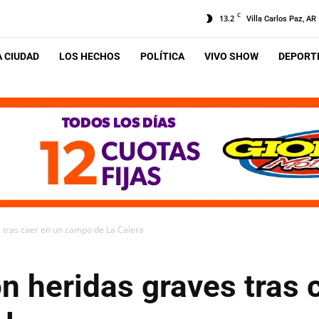
C
13.2
Villa Carlos Paz, AR
A CIUDAD
LOS HECHOS
POLÍTICA
VIVO SHOW
DEPORTE
 tras caer en un campo de La Calera
n heridas graves tras 