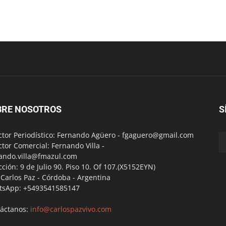
BRE NOSOTROS
S
ctor Periodístico: Fernando Agüero -
fgaguero@gmail.com
ctor Comercial: Fernando Villa -
ando.villa@fmazul.com
cción: 9 de Julio 90. Piso 10. Of 107.(X5152EYN)
a Carlos Paz - Córdoba - Argentina
tsApp: +5493541585147
áctanos:
info@carlospazvivo.com