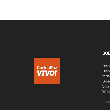
SO
Dire
Dire
fern
Dire
Vill
Wha
Cont