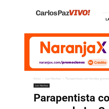
Carlos
Paz
Vivo
L
Inicio
Los Hechos
Parapentista con heridas graves
Los Hechos
Parapentista co