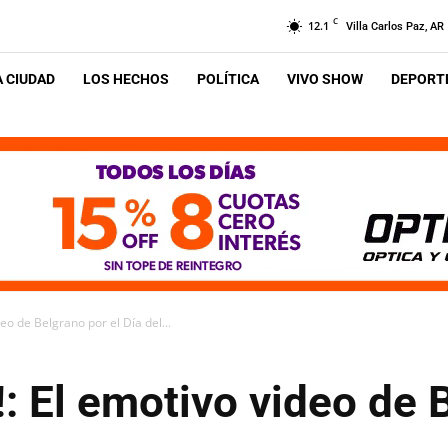
C
12.1
Villa Carlos Paz, AR
A CIUDAD
LOS HECHOS
POLÍTICA
VIVO SHOW
DEPORTE
eo de Belgrano por el Día del...
!: El emotivo video de 