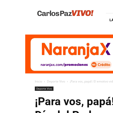
Carlos
Paz
Vivo
L
Inicio
Deporte Vivo
¡Para vos, papá!: El emotivo vid
Deporte Vivo
¡Para vos, papá